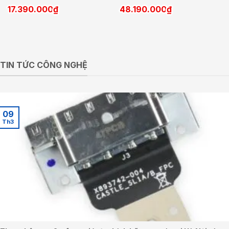
17.390.000
₫
48.190.000
₫
TIN TỨC CÔNG NGHỆ
09
Th3