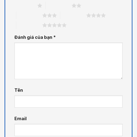
1 trên 5 sao
2 trên 5 sao
3 trên 5 sao
4 trên 5 sao
5 trên 5 sao
Đánh giá của bạn
*
Tên
Email