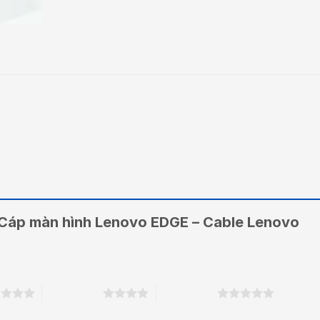
 “Cáp màn hình Lenovo EDGE – Cable Lenovo
o
4 trên 5 sao
5 trên 5 sao