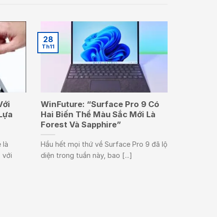
28
Th11
Với
WinFuture: “Surface Pro 9 Có
Lựa
Hai Biến Thể Màu Sắc Mới Là
Forest Và Sapphire”
 là
Hầu hết mọi thứ về Surface Pro 9 đã lộ
 với
diện trong tuần này, bao [...]