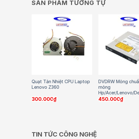
SẢN PHẨM TƯƠNG TỰ
các loại
Quạt Tản Nhiệt CPU Laptop
DVDRW Mỏng chuẩ
Lenovo Z360
mỏng
Hp/Acer/Lenovo/De
300.000
₫
450.000
₫
TIN TỨC CÔNG NGHỆ