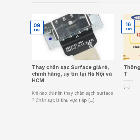
16
09
Th1
Th3
Thay chân sạc Surface giá rẻ,
Thông 
chính hãng, uy tín tại Hà Nội và
T
HCM
[...]
Khi nào thì nên thay chân sạch surface
? Chân sạc là khu vực tiếp [...]