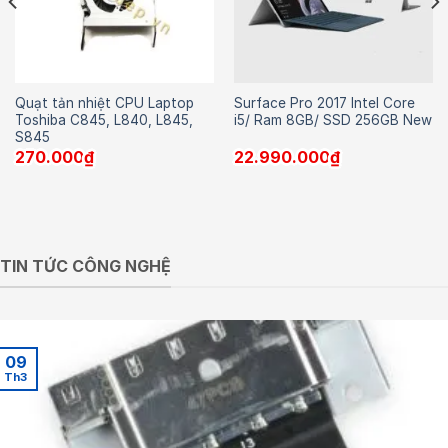
Quạt tản nhiệt CPU Laptop
Surface Pro 2017 Intel Core
Toshiba C845, L840, L845,
i5/ Ram 8GB/ SSD 256GB New
S845
270.000
₫
22.990.000
₫
TIN TỨC CÔNG NGHỆ
09
Th3