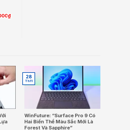
Giá
.000
₫
hiện
tại
000₫.
là:
1.250.000₫.
28
Th11
Với
WinFuture: “Surface Pro 9 Có
Lựa
Hai Biến Thể Màu Sắc Mới Là
Forest Và Sapphire”