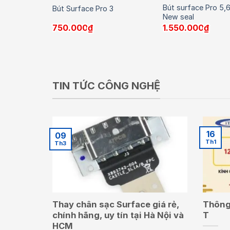
AAA Cho
Bút surface Pro 5,6
Bút Surface Pro 3
New seal
750.000
₫
1.550.000
₫
TIN TỨC CÔNG NGHỆ
16
09
Th1
Th3
Thay chân sạc Surface giá rẻ,
Thông 
chính hãng, uy tín tại Hà Nội và
T
HCM