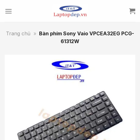
Skip
to
content
Trang chủ
»
Bàn phím Sony Vaio VPCEA32EG PCG-
61312W