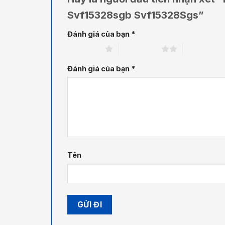
Svf15328sgb Svf15328Sgs”
Đánh giá của bạn
*
1 trên 5 sao
2 trên 5 sao
3 trên 5 sa
Đánh giá của bạn
*
Tên