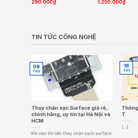
290.000
₫
1.250.000
₫
TIN TỨC CÔNG NGHỆ
16
09
Th1
Th3
Thay chân sạc Surface giá rẻ,
Thông 
chính hãng, uy tín tại Hà Nội và
T
HCM
[...]
Khi nào thì nên thay chân sạch surface