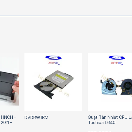
1 INCH –
Quạt Tản Nhiệt CPU 
DVDRW IBM
2011 –
Toshiba L640