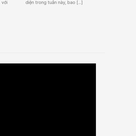
 với
diện trong tuần này, bao [...]