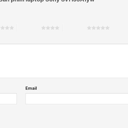
o
4 trên 5 sao
5 trên 5 sao
Email