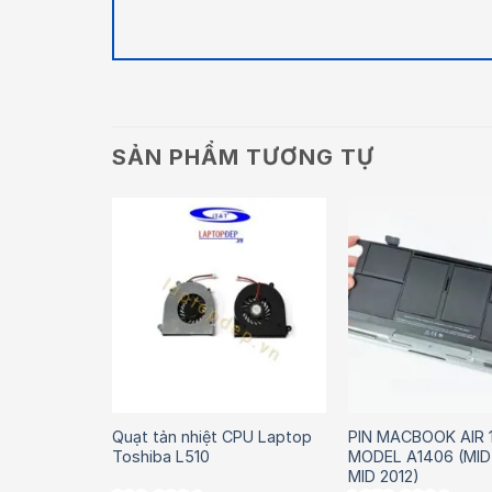
SẢN PHẨM TƯƠNG TỰ
aptop
Quạt tản nhiệt CPU Laptop
PIN MACBOOK AIR 1
Toshiba L510
MODEL A1406 (MID 
MID 2012)