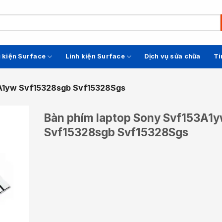
 kiện Surface
Linh kiện Surface
Dịch vụ sửa chữa
Ti
3A1yw Svf15328sgb Svf15328Sgs
Bàn phím laptop Sony Svf153A1
Svf15328sgb Svf15328Sgs