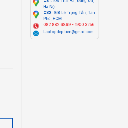
CS1:
104 Thái Hà, Đống Đa,
Hà Nội
CS2:
168 Lê Trọng Tấn, Tân
Phú, HCM
082 882 6869 - 1900 3256
Laptopdep.tien@gmail.com