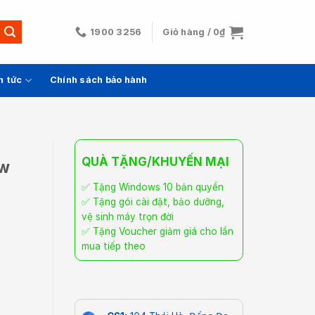
1900 3256
Giỏ hàng /
0
₫
n tức
Chính sách bảo hành
QUÀ TẶNG/KHUYẾN MẠI
yw
✅ Tặng Windows 10 bản quyền
✅ Tặng gói cài đặt, bảo dưỡng,
vệ sinh máy trọn đời
✅ Tặng Voucher giảm giá cho lần
mua tiếp theo