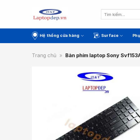
Skip
to
Tìm
kiếm:
content
Hệ thống cửa hàng
Surface
Phụ
Trang chủ
»
Bàn phím laptop Sony Svf15