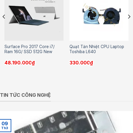
Surface Pro 2017 Core i7/
Quạt Tản Nhiệt CPU Laptop
Ram 16G/ SSD 512G New
Toshiba L640
48.190.000
₫
330.000
₫
TIN TỨC CÔNG NGHỆ
09
Th3