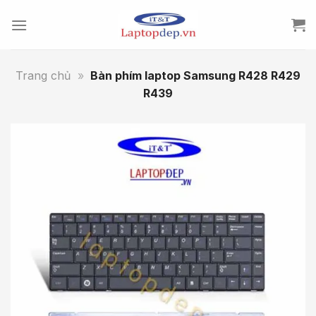
Skip
to
content
Trang chủ
»
Bàn phím laptop Samsung R428 R429
R439