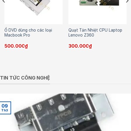
Ổ DVD dùng cho các loại
Quạt Tản Nhiệt CPU Laptop
Macbook Pro
Lenovo Z360
500.000
₫
300.000
₫
TIN TỨC CÔNG NGHỆ
09
Th3