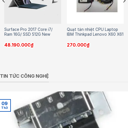
Surface Pro 2017 Core i7/
Quạt tản nhiệt CPU Laptop
Ram 16G/ SSD 512G New
IBM Thinkpad Lenovo X60 X61
48.190.000
₫
270.000
₫
TIN TỨC CÔNG NGHỆ
09
Th3