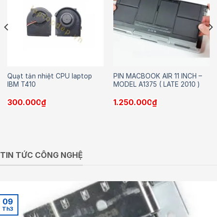
Quạt tản nhiệt CPU laptop
PIN MACBOOK AIR 11 INCH –
IBM T410
MODEL A1375 ( LATE 2010 )
300.000
₫
1.250.000
₫
TIN TỨC CÔNG NGHỆ
09
Th3